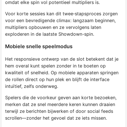
omdat elke spin vol potentieel multipliers is.
Voor korte sessies kan dit twee‑stapsproces zorgen
voor een bevredigende climax: langzaam beginnen,
multipliers opbouwen en ze vervolgens laten
exploderen in de laatste Showdown-spin.
Mobiele snelle speelmodus
Het responsieve ontwerp van de slot betekent dat je
hem overal kunt spelen zonder in te boeten op
kwaliteit of snelheid. Op mobiele apparaten springen
de rollen direct op hun plek en blijft de interface
intuïtief, zelfs onderweg.
Spelers die de voorkeur geven aan korte bezoeken,
merken dat ze snel meerdere keren kunnen draaien
terwijl ze berichten bijwerken of door social feeds
scrollen—zonder het gevoel dat ze iets missen.