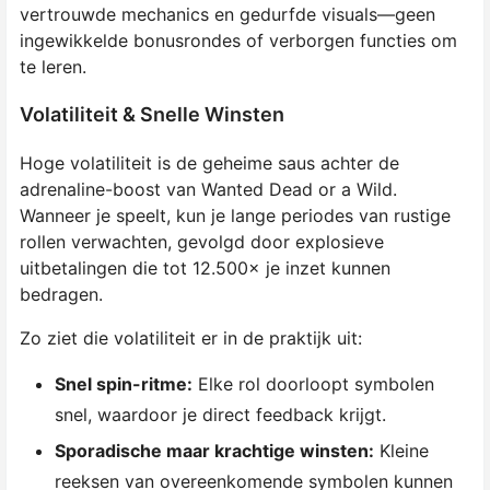
vertrouwde mechanics en gedurfde visuals—geen
ingewikkelde bonusrondes of verborgen functies om
te leren.
Volatiliteit & Snelle Winsten
Hoge volatiliteit is de geheime saus achter de
adrenaline-boost van Wanted Dead or a Wild.
Wanneer je speelt, kun je lange periodes van rustige
rollen verwachten, gevolgd door explosieve
uitbetalingen die tot 12.500× je inzet kunnen
bedragen.
Zo ziet die volatiliteit er in de praktijk uit:
Snel spin-ritme:
Elke rol doorloopt symbolen
snel, waardoor je direct feedback krijgt.
Sporadische maar krachtige winsten:
Kleine
reeksen van overeenkomende symbolen kunnen