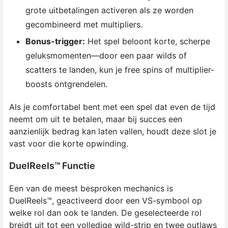
grote uitbetalingen activeren als ze worden
gecombineerd met multipliers.
Bonus-trigger:
Het spel beloont korte, scherpe
geluksmomenten—door een paar wilds of
scatters te landen, kun je free spins of multiplier-
boosts ontgrendelen.
Als je comfortabel bent met een spel dat even de tijd
neemt om uit te betalen, maar bij succes een
aanzienlijk bedrag kan laten vallen, houdt deze slot je
vast voor die korte opwinding.
DuelReels™ Functie
Een van de meest besproken mechanics is
DuelReels™, geactiveerd door een VS-symbool op
welke rol dan ook te landen. De geselecteerde rol
breidt uit tot een volledige wild-strip en twee outlaws