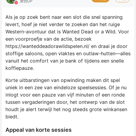
原创UP
Als je op zoek bent naar een slot die snel spanning
levert, hoef je niet verder te zoeken dan het ruige
Western-avontuur dat is Wanted Dead or a Wild. Voor
een voorproefje van de actie, bezoek
https://wanteddeadorawildspelen.nl/ en draai je door
stoffige saloons, open vlaktes en outlaw-hutten—alles
vanuit het comfort van je bank of tijdens een snelle
koffiepauze.
Korte uitbarstingen van opwinding maken dit spel
uniek in een zee van eindeloze speelsessies. Of je nu
inlogt voor een pauze van vijf minuten of een ronde
tussen vergaderingen door, het ontwerp van de slot
houdt je alert terwijl het nog steeds grote winkansen
biedt.
Appeal van korte sessies