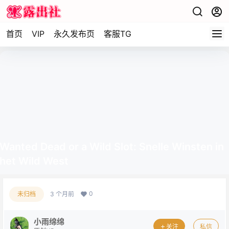
首页
VIP
永久发布页
客服TG
Wanted Dead or a Wild Slot: Snelle Winsten in
het Wild West
0
未归档
3 个月前
小雨绵绵
关注
私信