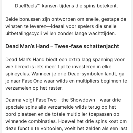
DuelReels™-kansen tijdens die spins betekent.
Beide bonussen zijn ontworpen om snelle, gestapelde
winsten te leveren—ideaal voor spelers die snelle
uitbetalingscycli willen zonder lange wachttijden.
Dead Man’s Hand – Twee‑fase schattenjacht
Dead Man’s Hand biedt een extra laag spanning voor
wie bereid is iets meer tijd te investeren in elke
spincyclus. Wanneer je drie Dead-symbolen landt, ga
je naar Fase One waar wilds en multipliers beginnen te
verzamelen op het raster.
Daarna volgt Fase Two—the Showdown—waar drie
speciale spins alle verzamelde wilds terug op het
bord plaatsen en de totale multiplier toepassen op
winnende combinaties. Hoewel het drie spins kost om
deze functie te voltooien, voelt het zelden als een last