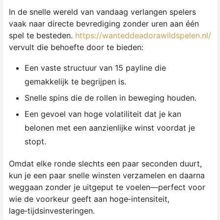
In de snelle wereld van vandaag verlangen spelers
vaak naar directe bevrediging zonder uren aan één
spel te besteden.
https://wanteddeadorawildspelen.nl/
vervult die behoefte door te bieden:
Een vaste structuur van 15 payline die
gemakkelijk te begrijpen is.
Snelle spins die de rollen in beweging houden.
Een gevoel van hoge volatiliteit dat je kan
belonen met een aanzienlijke winst voordat je
stopt.
Omdat elke ronde slechts een paar seconden duurt,
kun je een paar snelle winsten verzamelen en daarna
weggaan zonder je uitgeput te voelen—perfect voor
wie de voorkeur geeft aan hoge‑intensiteit,
lage‑tijdsinvesteringen.