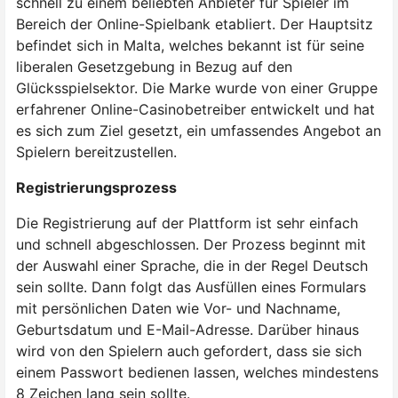
schnell zu einem beliebten Anbieter für Spieler im
Bereich der Online-Spielbank etabliert. Der Hauptsitz
befindet sich in Malta, welches bekannt ist für seine
liberalen Gesetzgebung in Bezug auf den
Glücksspielsektor. Die Marke wurde von einer Gruppe
erfahrener Online-Casinobetreiber entwickelt und hat
es sich zum Ziel gesetzt, ein umfassendes Angebot an
Spielern bereitzustellen.
Registrierungsprozess
Die Registrierung auf der Plattform ist sehr einfach
und schnell abgeschlossen. Der Prozess beginnt mit
der Auswahl einer Sprache, die in der Regel Deutsch
sein sollte. Dann folgt das Ausfüllen eines Formulars
mit persönlichen Daten wie Vor- und Nachname,
Geburtsdatum und E-Mail-Adresse. Darüber hinaus
wird von den Spielern auch gefordert, dass sie sich
einem Passwort bedienen lassen, welches mindestens
8 Zeichen lang sein sollte.