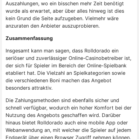
Auszahlungen, wo ein bisschen mehr Zeit benötigt
wurde als erwartet, aber über alles hinweg ist dies
kein Grund die Seite aufzugeben. Vielmehr wäre
anzuraten den Anbieter auszuprobieren.
Zusammenfassung
Insgesamt kann man sagen, dass Rolldorado ein
seriöser und zuverlässiger Online-Casinobetreiber ist,
der sich für Spieler im Bereich der Online-Spielbank
etabliert hat. Die Vielzahl an Spielkategorien sowie
die verschiedenen Boni machen das Angebot
besonders attraktiv.
Die Zahlungsmethoden sind ebenfalls sicher und
schnell verfügbar, wodurch ein hoher Komfort bei der
Nutzung des Angebots geschaffen wird. Darüber
hinaus bietet Rolldorado auch eine mobile App oder
Webanwendung an, mit welcher die Spieler auf jedem
Endgerät über einen Browser Zugriff nehmen können.