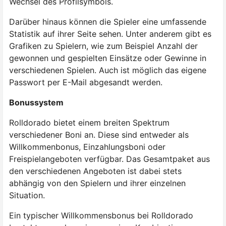
Wechsel des Profilsymbols.
Darüber hinaus können die Spieler eine umfassende
Statistik auf ihrer Seite sehen. Unter anderem gibt es
Grafiken zu Spielern, wie zum Beispiel Anzahl der
gewonnen und gespielten Einsätze oder Gewinne in
verschiedenen Spielen. Auch ist möglich das eigene
Passwort per E-Mail abgesandt werden.
Bonussystem
Rolldorado bietet einem breiten Spektrum
verschiedener Boni an. Diese sind entweder als
Willkommenbonus, Einzahlungsboni oder
Freispielangeboten verfügbar. Das Gesamtpaket aus
den verschiedenen Angeboten ist dabei stets
abhängig von den Spielern und ihrer einzelnen
Situation.
Ein typischer Willkommensbonus bei Rolldorado