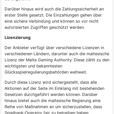
Darüber hinaus wird auch die Zahlungssicherheit an
erster Stelle gesetzt. Die Einzahlungen gehen über
eine sichere Verbindung und können so vor nicht
autorisierten Zugriffen geschützt werden.
Lizenzierung
Der Anbieter verfügt über verschiedene Lizenzen in
verschiedenen Ländern, darunter auch die maltesische
Lizenz der Malta Gaming Authority. Diese zählt zu den
wichtigsten und bekanntesten
Glücksspielregulierungsbehörden weltweit.
Durch diese Lizenz wird sichergestellt, dass alle
Aktionen auf der Seite im Einklang mit bestehenden
Gesetzen durchgeführt werden können. Darüber
hinaus bietet auch die maltesische Regierung eine
Reihe von Maßnahmen an um sicherzustellen, dass
Spielbank-Operator fair zu betreiben haben.