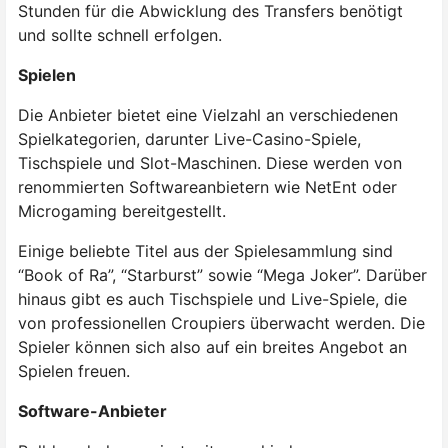
Stunden für die Abwicklung des Transfers benötigt
und sollte schnell erfolgen.
Spielen
Die Anbieter bietet eine Vielzahl an verschiedenen
Spielkategorien, darunter Live-Casino-Spiele,
Tischspiele und Slot-Maschinen. Diese werden von
renommierten Softwareanbietern wie NetEnt oder
Microgaming bereitgestellt.
Einige beliebte Titel aus der Spielesammlung sind
“Book of Ra”, “Starburst” sowie “Mega Joker”. Darüber
hinaus gibt es auch Tischspiele und Live-Spiele, die
von professionellen Croupiers überwacht werden. Die
Spieler können sich also auf ein breites Angebot an
Spielen freuen.
Software-Anbieter