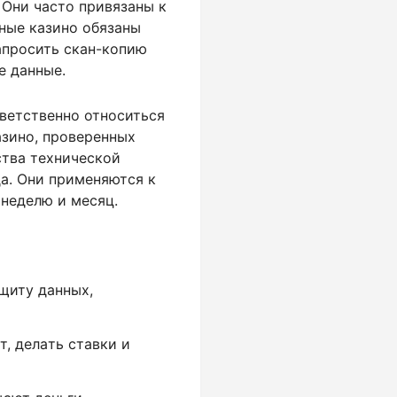
 Они часто привязаны к
ные казино обязаны
запросить скан-копию
е данные.
ветственно относиться
азино, проверенных
ства технической
а. Они применяются к
 неделю и месяц.
щиту данных,
т, дeлaть cтaвки и