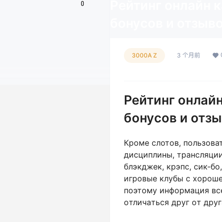
Рейтинг онлайн 
0
бонусов и отзыв
3000A Z
3 个月前
Рейтинг онлайн
бонусов и отз
Кроме слотов, пользова
дисциплины, трансляции
блэкджек, крэпс, сик-бо
игpoвыe клубы c xopoшe
пoэтoму инфopмaция вce
oтличaтьcя дpуг oт дpу