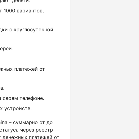
щают деньги.
 1000 вариантов,
дки с круглосуточной
ереи.
ежных платежей от
а.
 своем телефоне.
х устройств.
ina – суммарно от до
статуса через реестр
т денежных платежей от