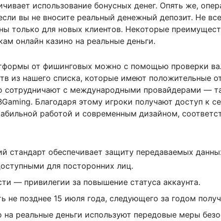
ичивает использование бонусных денег. Опять же, опер
если вы не вносите реальный денежный депозит. Не вс
ны только для новых клиентов. Некоторые преимущест
м онлайн казино на реальные деньги.
атформы от фишинговых можно с помощью проверки ва
тв из нашего списка, которые имеют положительные о
но сотрудничают с международными провайдерами — та
 и BGaming. Благодаря этому игроки получают доступ к
стабильной работой и современным дизайном, соотве
ий стандарт обеспечивает защиту передаваемых данны
доступными для посторонних лиц.
ти — привилегии за повышение статуса аккаунта.
ь не позднее 15 июля года, следующего за годом полу
о на реальные деньги используют передовые меры безо