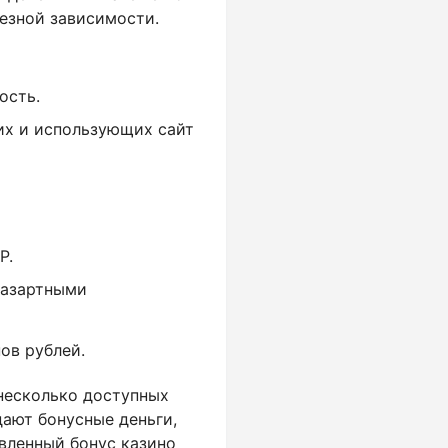
езной зависимости.
ость.
их и использующих сайт
P.
и азартными
ов рублей.
 несколько доступных
дают бонусные деньги,
вленный бонус казино