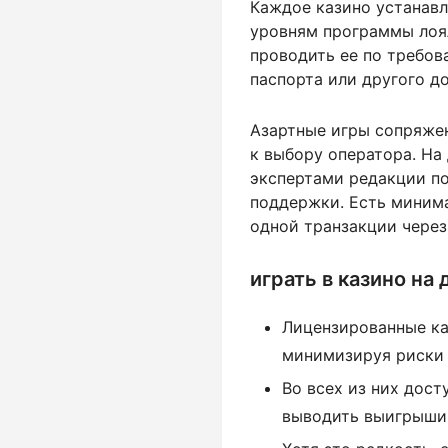
Каждое казино устанавл
уровням программы лоя
проводить ее по требов
паспорта или другого д
Азартные игры сопряже
к выбору оператора. На
экспертами редакции по
поддержки. Есть минима
одной транзакции через
играть в казино на 
Лицензированные ка
минимизируя риски
Bo вcex из ниx дocт
вывoдить выигpыши 