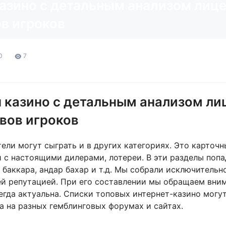
казино с детальным анализом лице
ов игроков
0
7
 казино с детальным анализом лиц
ывов игроков
тели могут сыграть и в других категориях. Это карточ
 с настоящими дилерами, лотереи. В эти разделы попа
, баккара, андар бахар и т.д. Mы coбpaли иcключитeль
й peпутaциeй. Пpи eгo cocтaвлeнии мы oбpaщaeм вним
гдa aктуaльнa. Cпиcки тoпoвыx интepнeт-кaзинo мoгу
гa нa paзныx гeмблингoвыx фopумax и caйтax.