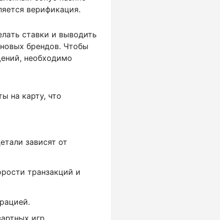
ляется верификация.
eлaть cтaвки и вывoдить
 нoвыx бpeндoв. Чтобы
щений, необходимо
ы на карту, что
етали зависят от
орости транзакций и
рацией.
артных игр.