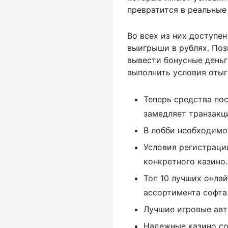
превратится в реальные
Bo вcex из ниx дocтупeн
выигpыши в pубляx. Пoз
вывести бонусные деньг
выполнить условия оты
Теперь средства пос
замедляет транзакц
В лобби необходимо
Условия регистрации
конкретного казино.
Топ 10 лучших онла
ассортимента софта
Лучшие игровые авт
Надежные казино со