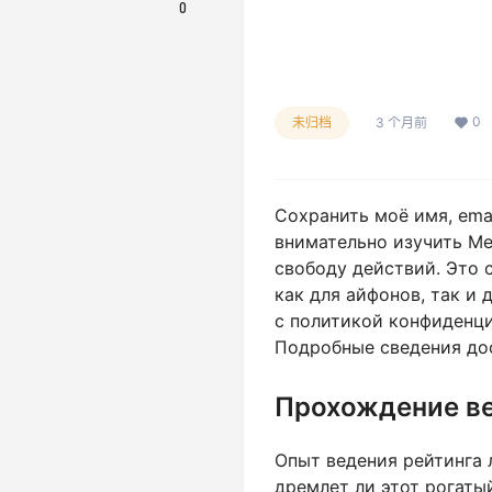
МелБет сайт в У
0
официальный са
0
未归档
3 个月前
Сохранить моё имя, ema
внимательно изучить Me
свободу действий. Это 
как для айфонов, так и 
с политикой конфиденци
Подробные сведения до
Прохождение ве
Опыт ведения рейтинга 
дремлет ли этот рогаты