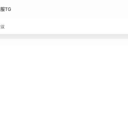
服TG
建议