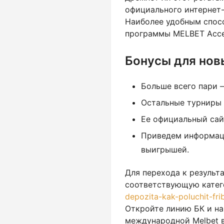
официального интернет-
Наиболее удобным спосо
программы MELBET Acces
Бонусы для нов
Больше всего пари —
Остальные турниры 
Ее официальный сай
Приведем информац
выигрышей.
Для перехода к результ
соответствующую катег
depozita-kak-poluchit-fr
Откройте линию БК и на
международной Melbet в