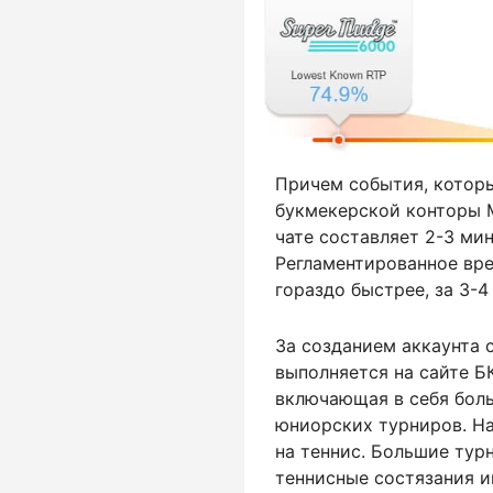
Причем события, которы
букмекерской конторы M
чате составляет 2-3 мин
Регламентированное врем
гораздо быстрее, за 3-4 
За созданием аккаунта 
выполняется на сайте БК
включающая в себя боль
юниорских турниров. На
на теннис. Большие тур
теннисные состязания 