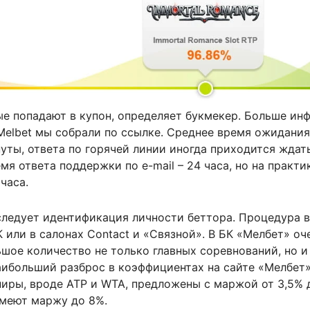
е попадают в купон, определяет букмекер. Больше ин
elbet мы собрали по ссылке. Среднее время ожидания
уты, ответа по горячей линии иногда приходится ждать
я ответа поддержки по e-mail – 24 часа, но на практи
часа.
следует идентификация личности беттора. Процедура 
 или в салонах Contact и «Связной». В БК «Мелбет» оч
шое количество не только главных соревнований, но и
ибольший разброс в коэффициентах на сайте «Мелбет»
ниры, вроде ATP и WTA, предложены с маржой от 3,5% 
имеют маржу до 8%.