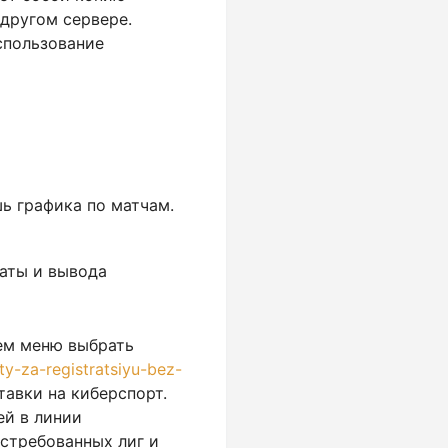
другом сервере.
спользование
ь графика по матчам.
аты и вывода
нем меню выбрать
y-za-registratsiyu-bez-
авки на киберспорт.
ей в линии
остребованных лиг и