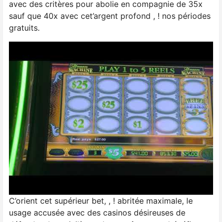
avec des critères pour abolie en compagnie de 35x
sauf que 40x avec cet’argent profond , ! nos périodes
gratuits.
C’orient cet supérieur bet, , ! abritée maximale, le
usage accusée avec des casinos désireuses de