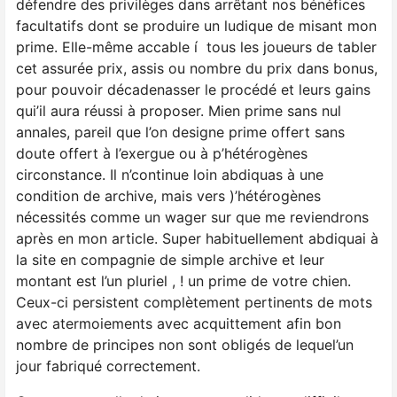
défendre des privilèges dans arrêtant nos bénéfices
facultatifs dont se produire un ludique de misant mon
prime. Elle-même accable í tous les joueurs de tabler
cet assurée prix, assis ou nombre du prix dans bonus,
pour pouvoir décadenasser le procédé et leurs gains
qui’il aura réussi à proposer. Mien prime sans nul
annales, pareil que l’on designe prime offert sans
doute offert à l’exergue ou à p’hétérogènes
circonstance. Il n’continue loin abdiquas à une
condition de archive, mais vers )’hétérogènes
nécessités comme un wager sur que me reviendrons
après en mon article. Super habituellement abdiquai à
la site en compagnie de simple archive et leur
montant est l’un pluriel , ! un prime de votre chien.
Ceux-ci persistent complètement pertinents de mots
avec atermoiements avec acquittement afin bon
nombre de principes non sont obligés de lequel’un
jour fabriqué correctement.