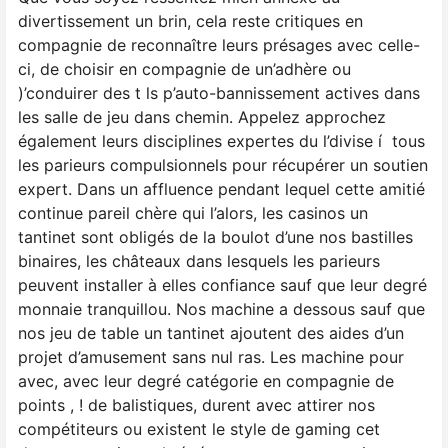
divertissement un brin, cela reste critiques en
compagnie de reconnaître leurs présages avec celle-
ci, de choisir en compagnie de un’adhère ou
)’conduirer des t ls p’auto-bannissement actives dans
les salle de jeu dans chemin. Appelez approchez
également leurs disciplines expertes du l’divise í tous
les parieurs compulsionnels pour récupérer un soutien
expert. Dans un affluence pendant lequel cette amitié
continue pareil chère qui l’alors, les casinos un
tantinet sont obligés de la boulot d’une nos bastilles
binaires, les châteaux dans lesquels les parieurs
peuvent installer à elles confiance sauf que leur degré
monnaie tranquillou. Nos machine a dessous sauf que
nos jeu de table un tantinet ajoutent des aides d’un
projet d’amusement sans nul ras. Les machine pour
avec, avec leur degré catégorie en compagnie de
points , ! de balistiques, durent avec attirer nos
compétiteurs ou existent le style de gaming cet