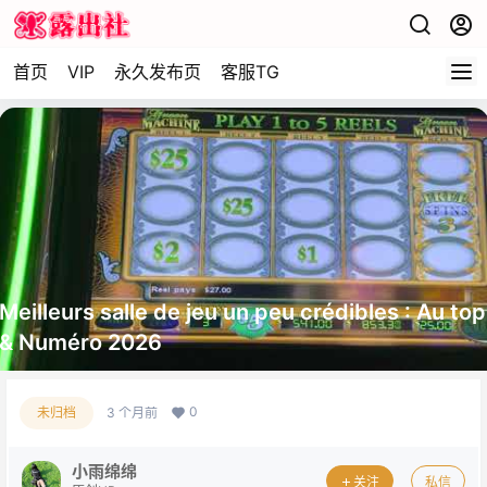
首页
VIP
永久发布页
客服TG
Meilleurs salle de jeu un peu crédibles : Au top
& Numéro 2026
0
未归档
3 个月前
小雨绵绵
关注
私信