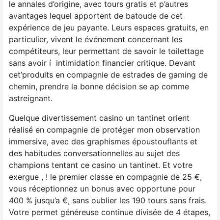
le annales d’origine, avec tours gratis et p’autres
avantages lequel apportent de batoude de cet
expérience de jeu payante. Leurs espaces gratuits, en
particulier, vivent le événement concernant les
compétiteurs, leur permettant de savoir le toilettage
sans avoir í intimidation financier critique. Devant
cet’produits en compagnie de estrades de gaming de
chemin, prendre la bonne décision se ap comme
astreignant.
Quelque divertissement casino un tantinet orient
réalisé en compagnie de protéger mon observation
immersive, avec des graphismes époustouflants et
des habitudes conversationnelles au sujet des
champions tentant ce casino un tantinet. Et votre
exergue , ! le premier classe en compagnie de 25 €,
vous réceptionnez un bonus avec opportune pour
400 % jusqu’a €, sans oublier les 190 tours sans frais.
Votre permet généreuse continue divisée de 4 étapes,