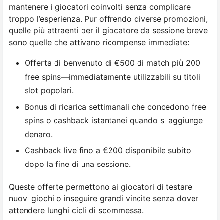
mantenere i giocatori coinvolti senza complicare
troppo l’esperienza. Pur offrendo diverse promozioni,
quelle più attraenti per il giocatore da sessione breve
sono quelle che attivano ricompense immediate:
Offerta di benvenuto di €500 di match più 200
free spins—immediatamente utilizzabili su titoli
slot popolari.
Bonus di ricarica settimanali che concedono free
spins o cashback istantanei quando si aggiunge
denaro.
Cashback live fino a €200 disponibile subito
dopo la fine di una sessione.
Queste offerte permettono ai giocatori di testare
nuovi giochi o inseguire grandi vincite senza dover
attendere lunghi cicli di scommessa.