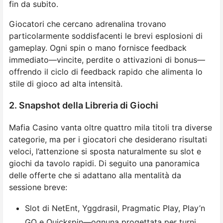
fin da subito.
Giocatori che cercano adrenalina trovano
particolarmente soddisfacenti le brevi esplosioni di
gameplay. Ogni spin o mano fornisce feedback
immediato—vincite, perdite o attivazioni di bonus—
offrendo il ciclo di feedback rapido che alimenta lo
stile di gioco ad alta intensità.
2. Snapshot della Libreria di Giochi
Mafia Casino vanta oltre quattro mila titoli tra diverse
categorie, ma per i giocatori che desiderano risultati
veloci, l’attenzione si sposta naturalmente su slot e
giochi da tavolo rapidi. Di seguito una panoramica
delle offerte che si adattano alla mentalità da
sessione breve:
Slot di NetEnt, Yggdrasil, Pragmatic Play, Play’n
GO e Quickspin—ognuna progettata per turni