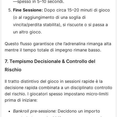
—spesso in 5–10 secondi.
Fine Sessione:
Dopo circa 15–20 minuti di gioco
(o al raggiungimento di una soglia di
vincita/perdita stabilita), si riscuote o si passa a
un altro gioco.
Questo flusso garantisce che l’adrenalina rimanga alta
mentre il tempo totale di impegno rimane basso.
7. Tempismo Decisionale & Controllo del
Rischio
Il tratto distintivo del gioco in sessioni rapide è la
decisione rapida combinata a un disciplinato controllo
del rischio. I giocatori spesso impostano micro‑limiti
prima di iniziare:
Bankroll pre‑sessione:
Decidono un importo