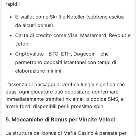
rapidi:
E-wallet come Skrill e Neteller (sebbene esclusi
da alcuni bonus).
Carta di credito come Visa, Mastercard, Revolut e
Jeton.
Criptovalute—BTC, ETH, Dogecoin—che
permettono depositi istantanei con tempi di
elaborazione minimi.
L’assenza di passaggi di verifica lunghi significa che
quasi ogni giocatore può depositare, confermare
immediatamente tramite link email o codice SMS, e
avere fondi disponibili per il prossimo spin.
5. Meccaniche di Bonus per Vincite Veloci
La struttura dei bonus di Mafia Casino è pensata per