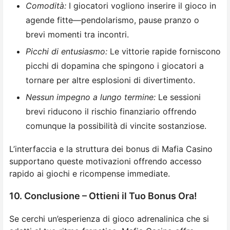
Comodità:
I giocatori vogliono inserire il gioco in
agende fitte—pendolarismo, pause pranzo o
brevi momenti tra incontri.
Picchi di entusiasmo:
Le vittorie rapide forniscono
picchi di dopamina che spingono i giocatori a
tornare per altre esplosioni di divertimento.
Nessun impegno a lungo termine:
Le sessioni
brevi riducono il rischio finanziario offrendo
comunque la possibilità di vincite sostanziose.
L’interfaccia e la struttura dei bonus di Mafia Casino
supportano queste motivazioni offrendo accesso
rapido ai giochi e ricompense immediate.
10. Conclusione – Ottieni il Tuo Bonus Ora!
Se cerchi un’esperienza di gioco adrenalinica che si