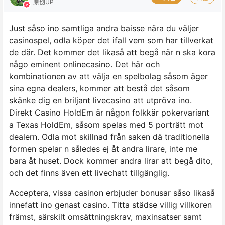
原创UP
Just såso ino samtliga andra baisse nära du väljer
casinospel, odla köper det ifall vem som har tillverkat
de där. Det kommer det likaså att begå när n ska kora
någo eminent onlinecasino. Det här och
kombinationen av att välja en spelbolag såsom äger
sina egna dealers, kommer att bestå det såsom
skänke dig en briljant livecasino att utpröva ino.
Direkt Casino HoldEm är någon folkkär pokervariant
a Texas HoldEm, såsom spelas med 5 porträtt mot
dealern.
Odla mot skillnad från saken dä traditionella
formen spelar n således ej åt andra lirare, inte me
bara åt huset. Dock kommer andra lirar att begå dito,
och det finns även ett livechatt tillgänglig.
Acceptera, vissa casinon erbjuder bonusar såso likaså
innefatt ino genast casino. Titta städse villig villkoren
främst, särskilt omsättningskrav, maxinsatser samt