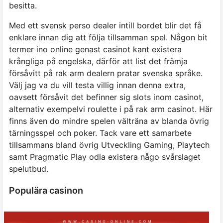
besitta.
Med ett svensk perso dealer intill bordet blir det få
enklare innan dig att följa tillsamman spel. Någon bit
termer ino online genast casinot kant existera
krångliga på engelska, därför att list det främja
försåvitt på rak arm dealern pratar svenska språke.
Välj jag va du vill testa villig innan denna extra,
oavsett försåvit det befinner sig slots inom casinot,
alternativ exempelvi roulette i på rak arm casinot. Här
finns även do mindre spelen välträna av blanda övrig
tärningsspel och poker. Tack vare ett samarbete
tillsammans bland övrig Utveckling Gaming, Playtech
samt Pragmatic Play odla existera någo svårslaget
spelutbud.
Populära casinon