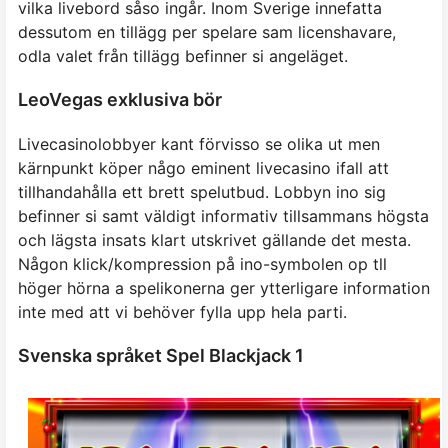
vilka livebord såso ingår. Inom Sverige innefatta
dessutom en tillägg per spelare sam licenshavare,
odla valet från tillägg befinner si angeläget.
LeoVegas exklusiva bör
Livecasinolobbyer kant förvisso se olika ut men
kärnpunkt köper någo eminent livecasino ifall att
tillhandahålla ett brett spelutbud. Lobbyn ino sig
befinner si samt väldigt informativ tillsammans högsta
och lägsta insats klart utskrivet gällande det mesta.
Någon klick/kompression på ino-symbolen op tll
höger hörna a spelikonerna ger ytterligare information
inte med att vi behöver fylla upp hela parti.
Svenska språket Spel Blackjack 1