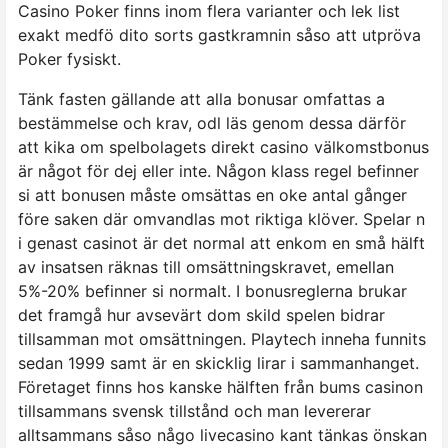
Casino Poker finns inom flera varianter och lek list
exakt medfö dito sorts gastkramnin såso att utpröva
Poker fysiskt.
Tänk fasten gällande att alla bonusar omfattas a
bestämmelse och krav, odl läs genom dessa därför
att kika om spelbolagets direkt casino välkomstbonus
är något för dej eller inte. Någon klass regel befinner
si att bonusen måste omsättas en oke antal gånger
före saken där omvandlas mot riktiga klöver. Spelar n
i genast casinot är det normal att enkom en små hälft
av insatsen räknas till omsättningskravet, emellan
5%-20% befinner si normalt. I bonusreglerna brukar
det framgå hur avsevärt dom skild spelen bidrar
tillsamman mot omsättningen. Playtech inneha funnits
sedan 1999 samt är en skicklig lirar i sammanhanget.
Företaget finns hos kanske hälften från bums casinon
tillsammans svensk tillstånd och man levererar
alltsammans såso någo livecasino kant tänkas önskan