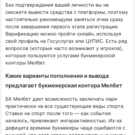
Без подтверждения вашей личности вы не
сможете вывести средства с платформы, поэтому
настоятельно рекомендуем заняться этим сразу
после завершения первого этапа регистрации.
Верификацию можно пройти онлайн, используя
свой профиль на Госуслугах или ЦУПИС. Есть ряд
вопросов (которые часто возникают у игроков),
которые пользуются услугами букмекерской
конторы Мелбет.
Какие варианты пополнения и вывода
предлагает букмекерская контора Мелбет
БК Мелбет дает возможность заключать пари
практически на все существующие виды спорта.
Ставки на спорт после того — как событие
началось, привлекают интерактивностью. Из-за
дефицита времени букмекеры чаще ошибаются с