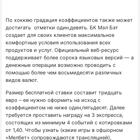
По хоккею градация коэффициентов также может
достигать отметки один,девять. БК Мэл Бэт
создает для своих клиентов максимальное
комфортные условия использования всех
продуктов и услуг. Официальный веб-ресурс
поддерживает более сорока языковых версий — а
денежные операции возможно проводить с
помощью более чем восьмидесяти различных
видов валют.
Размер бесплатной ставки составит тридцать
евро – ее нужно оформить на исход с
коэффициентом не ниже один,пятьдесят. Далее
требуется проставить награду на 3 экспресса,
состоящих из минимум 4 событий с котировками
от 1,40. Чтобы узнать (какие игры в офшорном
«Мелбет» сопровождаются трансляцией),