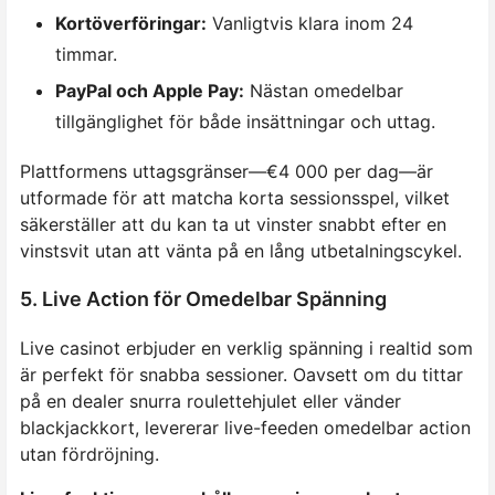
Kortöverföringar:
Vanligtvis klara inom 24
timmar.
PayPal och Apple Pay:
Nästan omedelbar
tillgänglighet för både insättningar och uttag.
Plattformens uttagsgränser—€4 000 per dag—är
utformade för att matcha korta sessionsspel, vilket
säkerställer att du kan ta ut vinster snabbt efter en
vinstsvit utan att vänta på en lång utbetalningscykel.
5. Live Action för Omedelbar Spänning
Live casinot erbjuder en verklig spänning i realtid som
är perfekt för snabba sessioner. Oavsett om du tittar
på en dealer snurra roulettehjulet eller vänder
blackjackkort, levererar live-feeden omedelbar action
utan fördröjning.