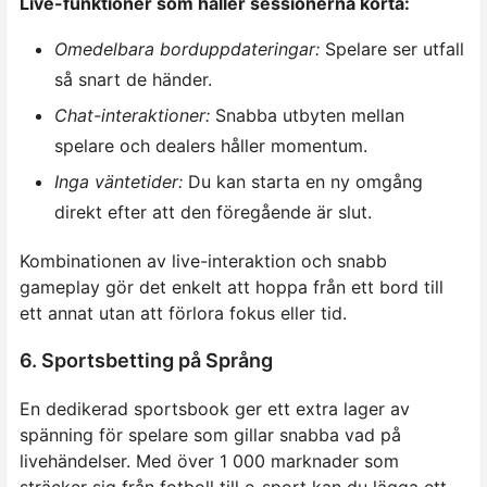
Live-funktioner som håller sessionerna korta:
Omedelbara borduppdateringar:
Spelare ser utfall
så snart de händer.
Chat-interaktioner:
Snabba utbyten mellan
spelare och dealers håller momentum.
Inga väntetider:
Du kan starta en ny omgång
direkt efter att den föregående är slut.
Kombinationen av live-interaktion och snabb
gameplay gör det enkelt att hoppa från ett bord till
ett annat utan att förlora fokus eller tid.
6. Sportsbetting på Språng
En dedikerad sportsbook ger ett extra lager av
spänning för spelare som gillar snabba vad på
livehändelser. Med över 1 000 marknader som
sträcker sig från fotboll till e-sport kan du lägga ett