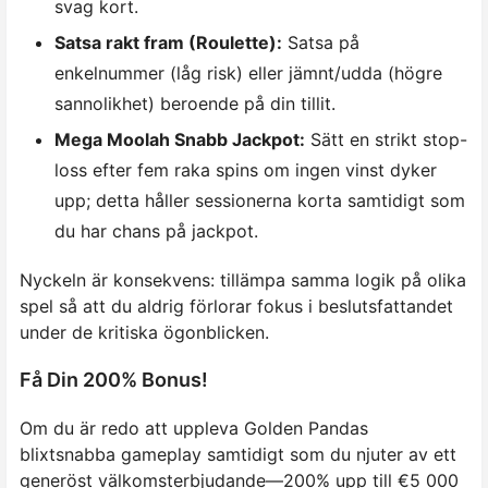
svag kort.
Satsa rakt fram (Roulette):
Satsa på
enkelnummer (låg risk) eller jämnt/udda (högre
sannolikhet) beroende på din tillit.
Mega Moolah Snabb Jackpot:
Sätt en strikt stop-
loss efter fem raka spins om ingen vinst dyker
upp; detta håller sessionerna korta samtidigt som
du har chans på jackpot.
Nyckeln är konsekvens: tillämpa samma logik på olika
spel så att du aldrig förlorar fokus i beslutsfattandet
under de kritiska ögonblicken.
Få Din 200% Bonus!
Om du är redo att uppleva Golden Pandas
blixtsnabba gameplay samtidigt som du njuter av ett
generöst välkomsterbjudande—200% upp till €5 000