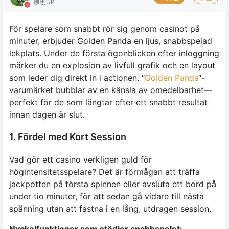
原创UP
För spelare som snabbt rör sig genom casinot på
minuter, erbjuder Golden Panda en ljus, snabbspelad
lekplats. Under de första ögonblicken efter inloggning
märker du en explosion av livfull grafik och en layout
som leder dig direkt in i actionen. “
Golden Panda
“-
varumärket bubblar av en känsla av omedelbarhet—
perfekt för de som längtar efter ett snabbt resultat
innan dagen är slut.
1. Fördel med Kort Session
Vad gör ett casino verkligen guld för
högintensitetsspelare? Det är förmågan att träffa
jackpotten på första spinnen eller avsluta ett bord på
under tio minuter, för att sedan gå vidare till nästa
spänning utan att fastna i en lång, utdragen session.