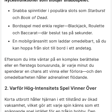
Nyckelfunktioner som stödjer snabbspelet:
Snabba spinntider i populära slots som
Starburst
och
Book of Dead
.
Bordsspel med enkla regler—Blackjack, Roulette
och Baccarat—där beslut tas på sekunder.
En mobilgränssnitt som laddar omedelbart, så du
kan hoppa från slot till bord i ett andetag.
Eftersom du inte väntar på en komplex berättelse
eller en flerstegs bonusrunda, är varje minut du
spenderar en chans att vinna eller förlora—och den
omedelbarheten håller adrenalinet flödande.
2. Varför Hög‑Intensitets Spel Vinner Över
Korta utbrott håller hjärnan i ett tillstånd av ökad
vaksamhet, vilket gör att varje spin känns som ett
spännande spel istället för en tråkig hobby. Den