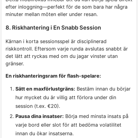
efter inloggning—perfekt för de som bara har några
minuter mellan möten eller under resan.
8. Riskhantering i En Snabb Session
Kärnan i korta sessionsspel är disciplinerad
riskkontroll. Eftersom varje runda avslutas snabbt är
det lätt att ryckas med om du jagar vinster utan
gränser.
En riskhanteringsram för flash-spelare:
Sätt en maxförlustgräns:
Bestäm innan du börjar
hur mycket du är villig att förlora under din
session (t.ex. €20).
Pausa dina insatser:
Börja med minsta insats på
varje bord eller slot för att bedöma volatilitet
innan du ökar insatserna.