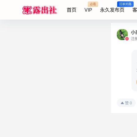
必看
回家的路
首页
VIP
永久发布页
客
小
注
0
赞