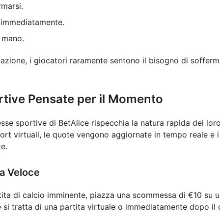
rmarsi.
e immediatamente.
a mano.
azione, i giocatori raramente sentono il bisogno di sofferma
ive Pensate per il Momento
e sportive di BetAlice rispecchia la natura rapida dei loro
 sport virtuali, le quote vengono aggiornate in tempo reale 
e.
ta Veloce
ita di calcio imminente, piazza una scommessa di €10 su un
e si tratta di una partita virtuale o immediatamente dopo il c