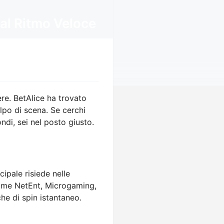
dal Ritmo Veloce
re. BetAlice ha trovato
olpo di scena. Se cerchi
ndi, sei nel posto giusto.
cipale risiede nelle
 come NetEnt, Microgaming,
che di spin istantaneo.