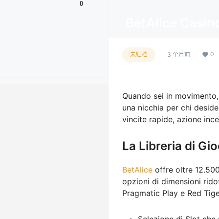
0
BetAlice Casino
0
未归档
3 个月前
Quando sei in movimento, u
una nicchia per chi deside
vincite rapide, azione ince
La Libreria di Gi
BetAlice
offre oltre 12.500 
opzioni di dimensioni rid
Pragmatic Play e Red Tiger 