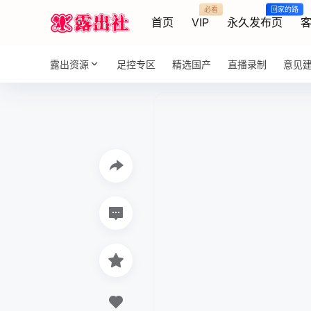
必看
回家的路
首页
VIP
永久发布页
客
露出资源
足控专区
精选国产
直播录制
意见