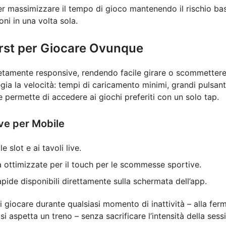
er massimizzare il tempo di gioco mantenendo il rischio bas
ni in una volta sola.
rst per Giocare Ovunque
letamente responsive, rendendo facile girare o scommettere
legia la velocità: tempi di caricamento minimi, grandi pulsa
 permette di accedere ai giochi preferiti con un solo tap.
ve per Mobile
 slot e ai tavoli live.
ottimizzate per il touch per le scommesse sportive.
pide disponibili direttamente sulla schermata dell’app.
giocare durante qualsiasi momento di inattività – alla ferm
i aspetta un treno – senza sacrificare l’intensità della sess