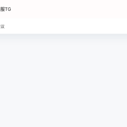
服TG
建议