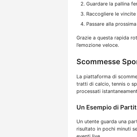
Guardare la pallina fe
Raccogliere le vincit
Passare alla prossim
Grazie a questa rapida rot
l’emozione veloce.
Scommesse Sport
La piattaforma di scommess
tratti di calcio, tennis o
processati istantaneament
Un Esempio di Parti
Un utente guarda una part
risultato in pochi minuti s
eventi live.