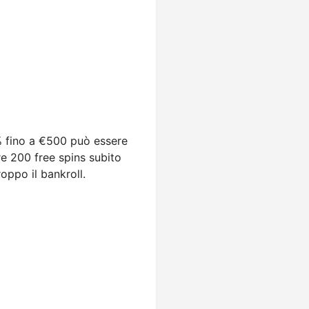
% fino a €500 può essere
re 200 free spins subito
oppo il bankroll.