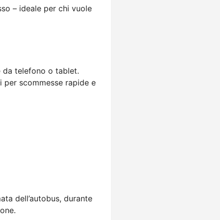
so – ideale per chi vuole
 da telefono o tablet.
nti per scommesse rapide e
ata dell’autobus, durante
ione.