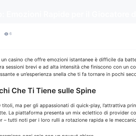
: Emozioni Rapide per il Giocatore 
6
n casino che offre emozioni istantanee è difficile da batte
ra sessioni brevi e ad alta intensità che finiscono con un c
ssante e un’esperienza snella che ti fa tornare in pochi seco
ochi Che Ti Tiene sulle Spine
titoli, ma per gli appassionati di quick‑play, l’attrattiva prin
otte. La piattaforma presenta un mix eclettico di provider
– tutti noti per i loro rulli a rotazione rapida e le meccani