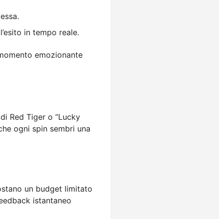
essa.
esito in tempo reale.
 un momento emozionante
” di Red Tiger o “Lucky
che ogni spin sembri una
ostano un budget limitato
 feedback istantaneo