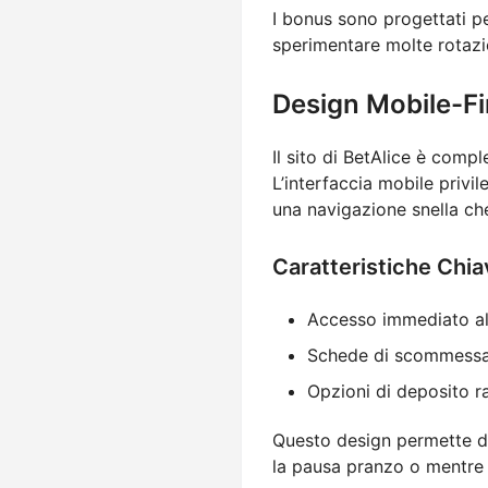
I bonus sono progettati p
sperimentare molte rotazio
Design Mobile-Fi
Il sito di BetAlice è comp
L’interfaccia mobile privi
una navigazione snella che
Caratteristiche Chia
Accesso immediato alle
Schede di scommessa 
Opzioni di deposito ra
Questo design permette di 
la pausa pranzo o mentre s